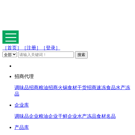
［首页］
［注册］
［登录］
招商代理
调味品招商
粮油招商
火锅食材
干货招商
速冻食品
水产冻
品
企业库
调味品企业
粮油企业
干鲜企业
水产冻品
食材名品
产品库