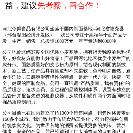
抖音用户7772 17:45 留言咨
益，建议
先考察，再合作！
询公司
抖音用户4205 13:52 留言咨
河北今鲜食品有限公司坐落于国内制面基地--河北省隆尧县
（邢台滏阳经济开发区）， 我公司专注于高端半干面产品研
询公司
发、生产、销售，总投资1000万元，年产量达到6000吨.
公司地处北纬37度全国优质小麦基地，拥有得天独厚的原料优
抖音用户0777 09:52 留言咨
势，好食材方能做出好食品！产品用河北地区优质小麦生产的
灰分低、面筋质量好的麦芯粉为原料，结合现代制面的新技
询公司
术、新工艺，使产品具有筋道却不失柔软，色泽明亮自然，煮
食不浑汤，口感爽滑有弹性的特点，是新一代方便、快捷、安
抖音用户7127 13:56 留言咨
全、健康的面制食品。公司一直强调“产品质量，我有责任”的
品质理念，追求全员、全过程的品质控制体系，设置有独立的
询公司
品管部并配备先进的检测仪器，从软件和硬件两个方面同时增
强品质控制能力。
抖音用户1058 13:49 留言咨
公司目前已在国内建立了约1300个销售网点，销售网络覆盖到
询公司
160多个城市。我们致力于传统食品工业化，努力挖掘并创新
传统饮食文化。为世界各地的消费者提供更多的美味、营养、
健康、安全的产品，并已经得到了广大消费者的认知和认可。