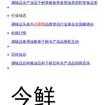
调味品
水产冻品
干鲜类
粮食类
食用油类
原料类
食品类
行业动态
调味品头条
热点新闻
品牌资讯
行业展会
全国糖酒会
价格行情
调味品
食用油
粮食
干鲜
水产冻品
商机互动
百科知识
调味品百科
粮油百科
干鲜百科
水产冻品
招商咨询