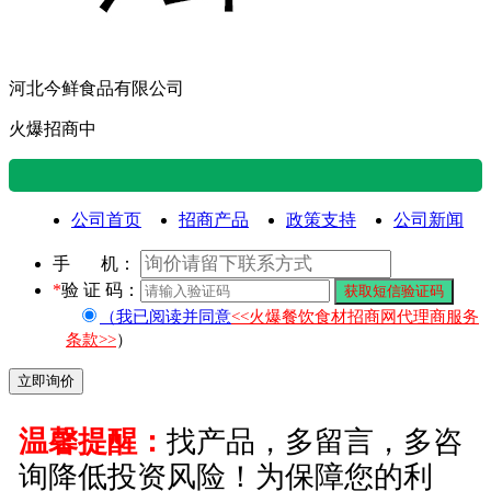
河北今鲜食品有限公司
火爆招商中
山西吕梁地区 王 14:53 留
公司首页
招商产品
政策支持
公司新闻
言咨询公司
手 机：
*
验 证 码：
广东广州市 谢生 22:40 留
（我已阅读并同意
<<火爆餐饮食材招商网代理商服务
条款>>
）
言咨询公司
抖音用户0985 09:29 留言咨
温馨提醒：
找产品，多留言，多咨
询公司
询降低投资风险！为保障您的利